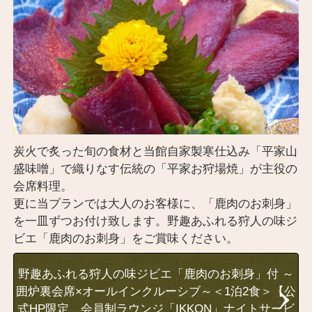
炭火で炙った旬の食材と当館自家製寒仕込み「平家山
盛味噌」で織りなす伝統の「平家お狩場焼」が主役の
会席料理。
更に当プランでは大人のお客様に、「鹿肉のお刺身」
を一皿ずつお付け致します。野趣あふれる狩人の味ジ
ビエ「鹿肉のお刺身」をご賞味ください。
野趣あふれる狩人の味ジビエ「鹿肉のお刺身」付 ～
囲炉裏会席×オールインクルーシブ～＜1泊2食＞【公
式HP限定 会員制ラウンジ「IKKON」ナイトサービ