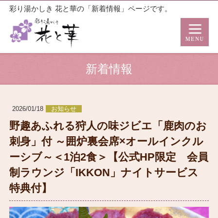
彩り湯かしき 花と華の「新着情報」ページです。
新着情報
2026/01/18
お知らせ
野趣あふれる狩人の味ジビエ「鹿肉のお
刺身」付 ～囲炉裏会席×オールインクル
ーシブ～＜1泊2食＞【公式HP限定 会員
制ラウンジ「IKKON」ナイトサービス
特典付】