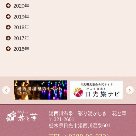
2020年
料理
2019年
2018年
交通案内
2017年
2016年
オールインクルーシブ
イベント
観光案内
湯西川温泉 彩り湯かしき 花と華
新着情報
〒321-2601
栃木県日光市湯西川温泉601