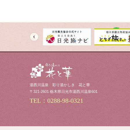
温泉
交通案内
イベント
新着情報
栃木地酒処
湯西川温泉 彩り湯かしき 花と華
〒321-2601
栃木県日光市湯西川温泉601
湯西川温泉とは
TEL：0288-98-0321
よくあるご質問