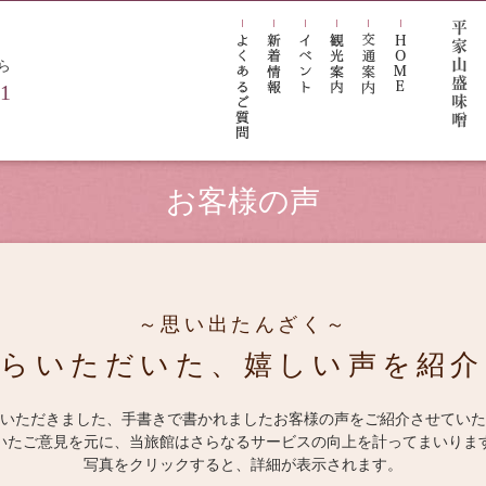
ら
21
お客様の声
ご予約
Reservations
～思い出たんざく～
からいただいた、
嬉しい声を紹介
いただきました、手書きで書かれました
お客様の声をご紹介させていた
ン一覧
お部屋から検索
日付
いたご意見を元に、当旅館はさらなる
サービスの向上を計ってまいりま
写真をクリックすると、詳細が表示されます。
索