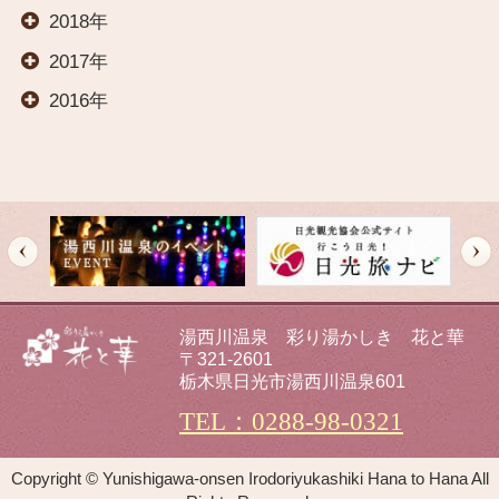
2018年
交通案内
2017年
2016年
オールインクルーシブ
イベント
観光案内
湯西川温泉 彩り湯かしき 花と華
〒321-2601
栃木県日光市湯西川温泉601
新着情報
TEL：0288-98-0321
フォトギャラリー
Copyright © Yunishigawa-onsen Irodoriyukashiki Hana to Hana All