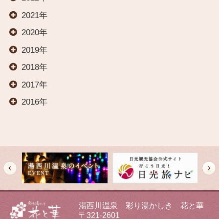
2021年
料理
2020年
2019年
交通案内
2018年
2017年
オールインクルーシブ
2016年
イベント
観光案内
新着情報
湯西川温泉 彩り湯かしき 花と華
〒321-2601