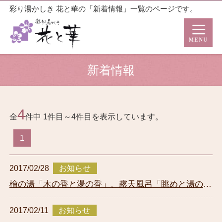
彩り湯かしき 花と華の「新着情報」一覧のページです。
新着情報
4
全
件中 1件目～4件目を表示しています。
1
2017/02/28
お知らせ
檜の湯「木の香と湯の香」、露天風呂「眺めと湯の香
り」リニューアル工事のお知...
2017/02/11
お知らせ