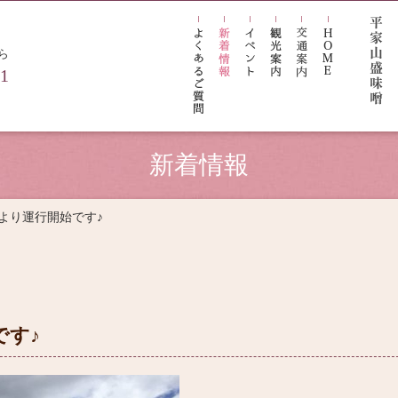
ら
21
新着情報
ご予約
より運行開始です♪
Reservations
です♪
ン一覧
お部屋から検索
日付
索