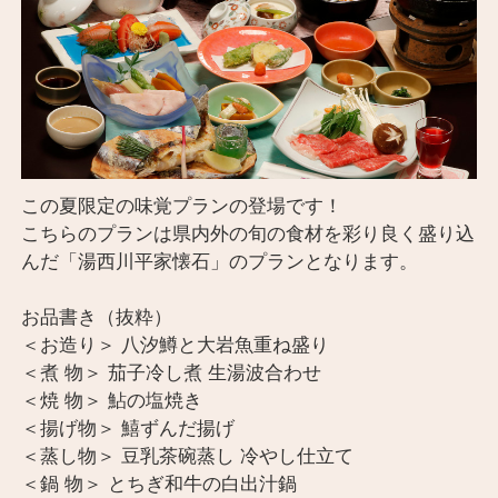
この夏限定の味覚プランの登場です！
こちらのプランは県内外の旬の食材を彩り良く盛り込
んだ「湯西川平家懐石」のプランとなります。
お品書き（抜粋）
＜お造り＞ 八汐鱒と大岩魚重ね盛り
＜煮 物＞ 茄子冷し煮 生湯波合わせ
＜焼 物＞ 鮎の塩焼き
＜揚げ物＞ 鱚ずんだ揚げ
＜蒸し物＞ 豆乳茶碗蒸し 冷やし仕立て
＜鍋 物＞ とちぎ和牛の白出汁鍋