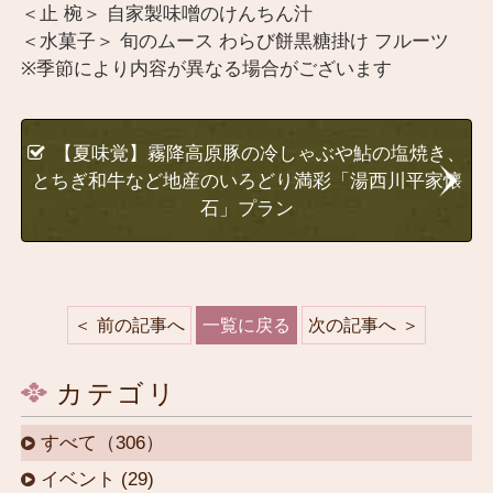
＜止 椀＞ 自家製味噌のけんちん汁
＜水菓子＞ 旬のムース わらび餅黒糖掛け フルーツ
※季節により内容が異なる場合がございます
【夏味覚】霧降高原豚の冷しゃぶや鮎の塩焼き、
とちぎ和牛など地産のいろどり満彩「湯西川平家懐
石」プラン
前の記事へ
一覧に戻る
次の記事へ
カテゴリ
すべて（306）
イベント (29)