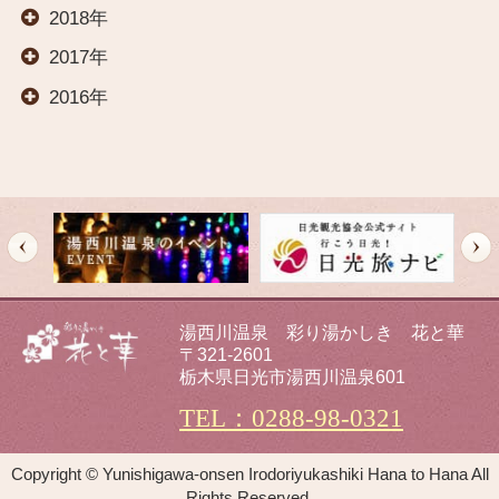
2018年
交通案内
2017年
2016年
オールインクルーシブ
イベント
観光案内
湯西川温泉 彩り湯かしき 花と華
〒321-2601
栃木県日光市湯西川温泉601
新着情報
TEL：0288-98-0321
フォトギャラリー
Copyright © Yunishigawa-onsen Irodoriyukashiki Hana to Hana All
Rights Reserved.