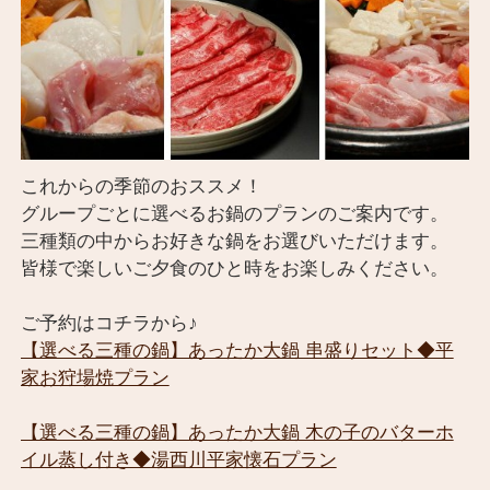
これからの季節のおススメ！
グループごとに選べるお鍋のプランのご案内です。
三種類の中からお好きな鍋をお選びいただけます。
皆様で楽しいご夕食のひと時をお楽しみください。
ご予約はコチラから♪
【選べる三種の鍋】あったか大鍋 串盛りセット◆平
家お狩場焼プラン
【選べる三種の鍋】あったか大鍋 木の子のバターホ
イル蒸し付き◆湯西川平家懐石プラン