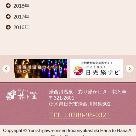
2018年
交通案内
2017年
2016年
オールインクルーシブ
イベント
観光案内
湯西川温泉 彩り湯かしき 花と華
〒321-2601
栃木県日光市湯西川温泉601
新着情報
TEL：0288-98-0321
フォトギャラリー
Copyright © Yunishigawa-onsen Irodoriyukashiki Hana to Hana All