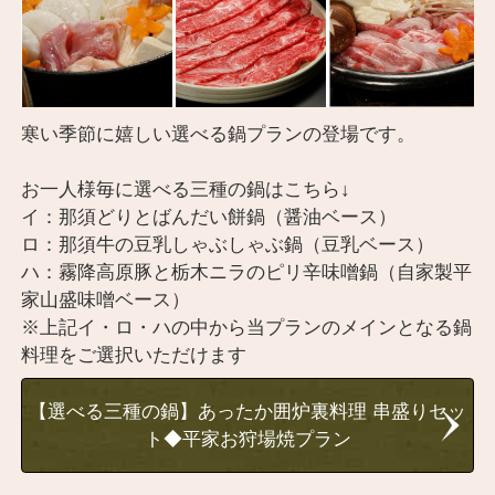
寒い季節に嬉しい選べる鍋プランの登場です。
お一人様毎に選べる三種の鍋はこちら↓
イ：那須どりとばんだい餅鍋（醤油ベース）
ロ：那須牛の豆乳しゃぶしゃぶ鍋（豆乳ベース）
ハ：霧降高原豚と栃木ニラのピリ辛味噌鍋（自家製平
家山盛味噌ベース）
※上記イ・ロ・ハの中から当プランのメインとなる鍋
料理をご選択いただけます
【選べる三種の鍋】あったか囲炉裏料理 串盛りセッ
ト◆平家お狩場焼プラン